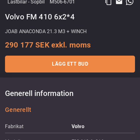
content_copy
email
Lastbilar
- Sopbil
M506-6701
Volvo FM 410 6x2*4
JOAB ANACONDA 21.3 M3 + WINCH
290 177 SEK exkl. moms
LÄGG ETT BUD
Generell information
Generellt
Fabrikat
Volvo