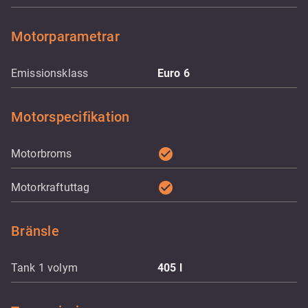
Motorparametrar
Emissionsklass
Euro 6
Motorspecifikation
check_circle
Motorbroms
check_circle
Motorkraftuttag
Bränsle
Tank 1 volym
405
l