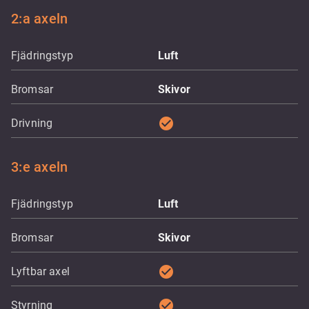
2:a axeln
Fjädringstyp
Luft
Bromsar
Skivor
check_circle
Drivning
3:e axeln
Fjädringstyp
Luft
Bromsar
Skivor
check_circle
Lyftbar axel
check_circle
Styrning