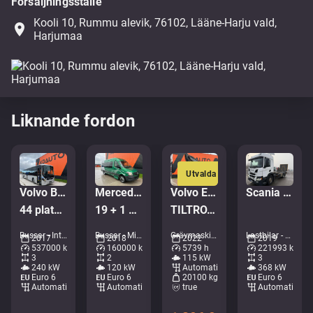
Försäljningsställe
Kooli 10, Rummu alevik, 76102, Lääne-Harju vald,
place
Harjumaa
Liknande fordon
Utvalda
Volvo B8R 8900 LE 6x2*4
Mercedes-Benz Sprinter 516 CDI
Volvo EWR 170 E
Scania P 500 6x2*4
44 platser + 53 stående / AC
19 + 1 PLATSER/RULLSTOLSLYFT
TILTROTATOR / AC / CENTRAL LUBRICATION
Bussar - Intercitybuss • M183-8892
Bussar - Minibuss • M306-8993
Grävmaskiner - Hjulgrävare • M727-9473
Lastbilar - Chassi • M028-1394
2017
2018
2022
2019
537000 km
160000 km
5739 h
221993 km
3
2
115 kW
3
240 kW
120 kW
Automatisk
368 kW
Euro 6
Euro 6
20100 kg
Euro 6
Automatisk
Automatisk
true
Automatisk