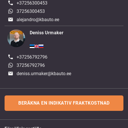
+37256300453
37256300453
alejandro@kbauto.ee
Deniss Urmaker
+37256792796
37256792796
deniss.urmaker@kbauto.ee
BERÄKNA EN INDIKATIV FRAKTKOSTNAD