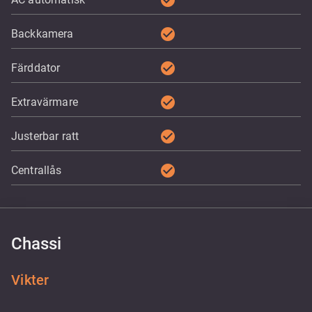
check_circle
check_circle
Backkamera
check_circle
Färddator
check_circle
Extravärmare
check_circle
Justerbar ratt
check_circle
Centrallås
Chassi
Vikter