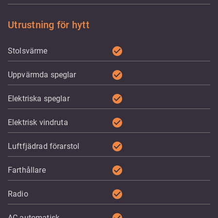
Utrustning för hytt
check_circle
Stolsvärme
check_circle
Uppvärmda speglar
check_circle
Elektriska speglar
check_circle
Elektrisk vindruta
check_circle
Luftfjädrad förarstol
check_circle
Farthållare
check_circle
Radio
AC automatisk