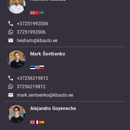
+37251992006
37251992006
hesham@kbauto.ee
Mark Ševtšenko
+37256219812
37256219812
mark.sevtsenko@kbauto.ee
Alejandro Goyeneche