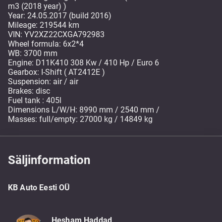
m3 (2018 year) )
Year: 24.05.2017 (build 2016)
Mileage: 219544 km
VIN: YV2XZ22CXGA792983
Wheel formula: 6x2*4
WB: 3700 mm
Engine: D11K410 308 Kw / 410 Hp / Euro 6
Gearbox: I-Shift ( AT2412E )
Suspension: air / air
Brakes: disc
Fuel tank : 405l
Dimensions L/W/H: 8990 mm / 2540 mm /
Masses: full/empty: 27000 kg / 14849 kg
Säljinformation
KB Auto Eesti OÜ
Hesham Haddad