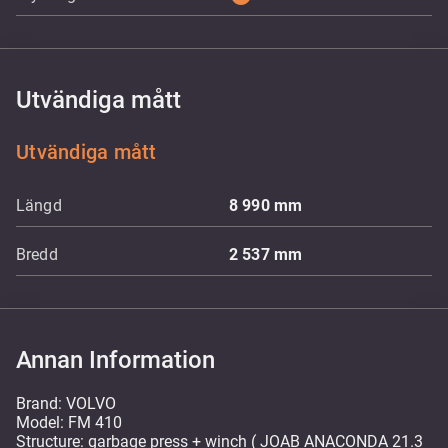
Utvändiga mått
Utvändiga mått
Längd
8 990
mm
Bredd
2 537
mm
Annan Information
Brand: VOLVO
Model: FM 410
Structure: garbage press + winch ( JOAB ANACONDA 21.3