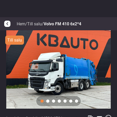
Hem
/
Till salu
/
Volvo FM 410 6x2*4
arrow_back_ios
Till salu