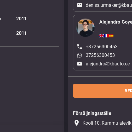
deniss.urmaker@kbau
r
2011
Alejandro Goy
2011
+37256300453
37256300453
alejandro@kbauto.ee
BE
Försäljningsställe
place
Kooli 10, Rummu alevik