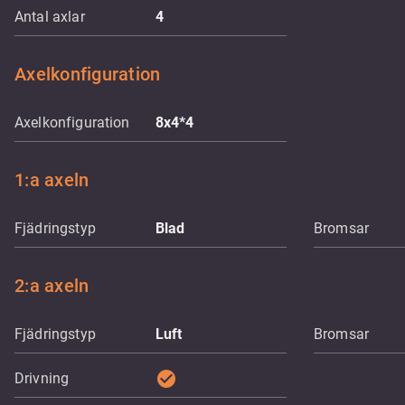
Antal axlar
4
Axelkonfiguration
Axelkonfiguration
8x4*4
1:a axeln
Fjädringstyp
Blad
Bromsar
2:a axeln
Fjädringstyp
Luft
Bromsar
check_circle
Drivning