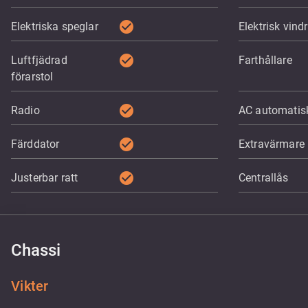
check_circle
Elektriska speglar
Elektrisk vind
check_circle
Luftfjädrad
Farthållare
förarstol
check_circle
Radio
AC automatis
check_circle
Färddator
Extravärmare
check_circle
Justerbar ratt
Centrallås
Chassi
Vikter