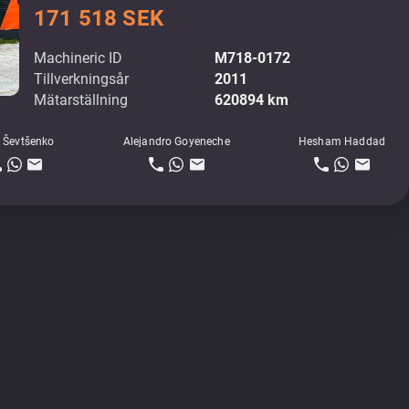
171 518 SEK
Machineric ID
M718-0172
Tillverkningsår
2011
Mätarställning
620894 km
 Ševtšenko
Alejandro Goyeneche
Hesham Haddad