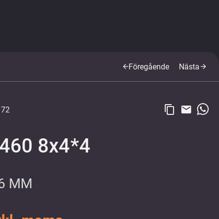
Föregående
Nästa
arrow_back
arrow_forward
content_copy
email
172
460 8x4*4
26 MM