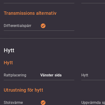
Transmissions alternativ
check_circle
Differentialspärr
Hytt
Hytt
Rattplacering
Vänster sida
Hytt
Utrustning för hytt
check_circle
Stolsvärme
Uppvärmda sp