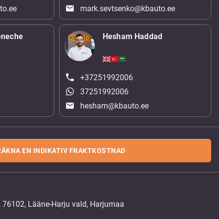
to.ee
mark.sevtsenko@kbauto.ee
eneche
Hesham Haddad
+37251992006
37251992006
hesham@kbauto.ee
RÄKNA EN INDIKATIV FRAKTKOSTNAD
, 76102, Lääne-Harju vald, Harjumaa