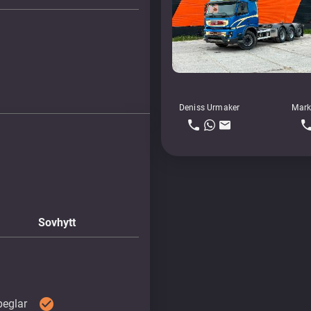
Deniss Urmaker
Mark
Sovhytt
check_circle
eglar