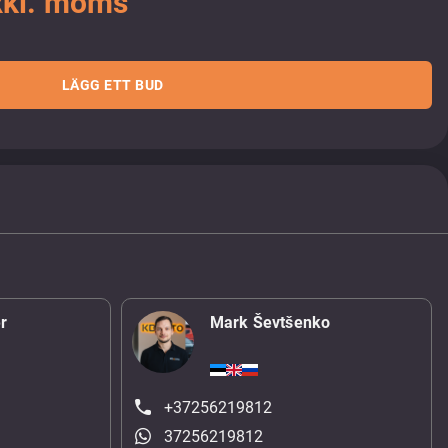
xkl. moms
LÄGG ETT BUD
r
Mark Ševtšenko
+37256219812
37256219812