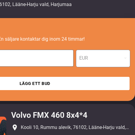
En säljare kontaktar dig inom 24 timmar!
EUR
LÄGG ETT BUD
Volvo FMX 460 8x4*4
place
Kooli 10, Rummu alevik, 76102, Lääne-Harju vald, Harjumaa