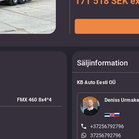
171 518 SEK e
Säljinformation
KB Auto Eesti OÜ
FMX 460 8x4*4
Deniss Urmake
+37256792796
37256792796