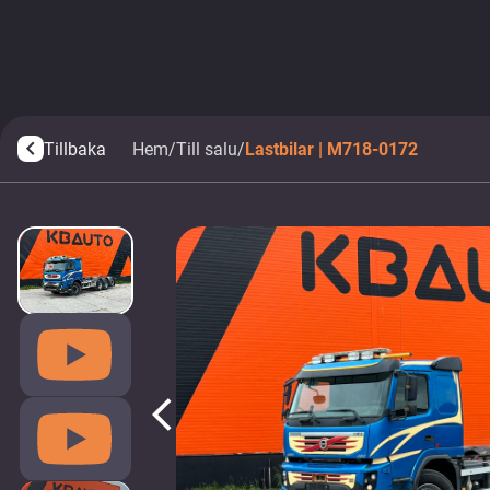
Tillbaka
Hem
/
Till salu
/
Lastbilar | M718-0172
arrow_back_ios
arrow_back_ios