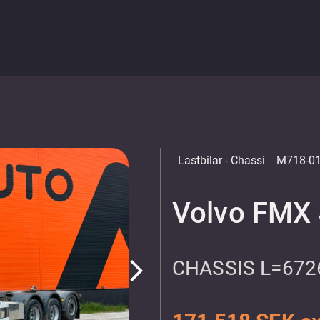
Lastbilar
- Chassi
M718-0
Volvo FMX 
CHASSIS L=67
arrow_forward_ios