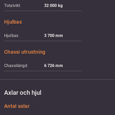
Totalvikt
32 000
kg
Hjulbas
Hjulbas
3 700
mm
Chassi utrustning
Chassilängd
6 726
mm
Axlar och hjul
Antal axlar