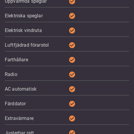
check_circle
Uppvärmda speglar
check_circle
Elektriska speglar
check_circle
Elektrisk vindruta
check_circle
Luftfjädrad förarstol
check_circle
Farthållare
check_circle
Radio
check_circle
AC automatisk
check_circle
Färddator
check_circle
Extravärmare
check_circle
Justerbar ratt