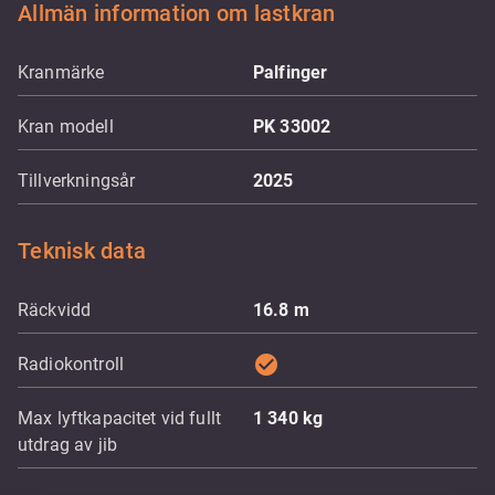
Allmän information om lastkran
Kranmärke
Palfinger
Kran modell
PK 33002
Tillverkningsår
2025
Teknisk data
Räckvidd
16.8
m
check_circle
Radiokontroll
Max lyftkapacitet vid fullt
1 340
kg
utdrag av jib