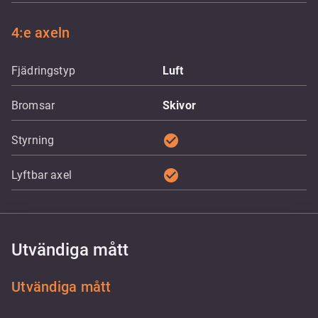
4:e axeln
Fjädringstyp
Luft
Bromsar
Skivor
check_circle
Styrning
check_circle
Lyftbar axel
Utvändiga mått
Utvändiga mått