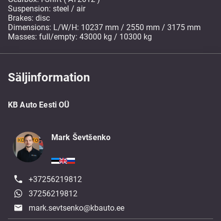
Suspension: steel / air
Brakes: disc
Dimensions: L/W/H: 10237 mm / 2550 mm / 3175 mm
Masses: full/empty: 43000 kg / 10300 kg
Säljinformation
KB Auto Eesti OÜ
Mark Ševtšenko
+37256219812
37256219812
mark.sevtsenko@kbauto.ee