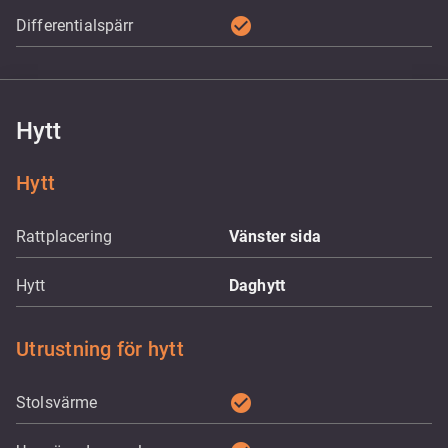
check_circle
Differentialspärr
Hytt
Hytt
Rattplacering
Vänster sida
Hytt
Daghytt
Utrustning för hytt
check_circle
Stolsvärme