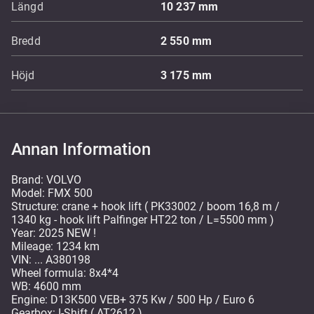
Längd
10 237
mm
Bredd
2 550
mm
Höjd
3 175
mm
Annan Information
Brand: VOLVO
Model: FMX 500
Structure: crane + hook lift ( PK33002 / boom 16,8 m /
1340 kg - hook lift Palfinger HT22 ton / L=5500 mm )
Year: 2025 NEW !
Mileage: 1234 km
VIN: ... A380198
Wheel formula: 8x4*4
WB: 4600 mm
Engine: D13K500 VEB+ 375 Kw / 500 Hp / Euro 6
Gearbox: I-Shift ( AT2612 )