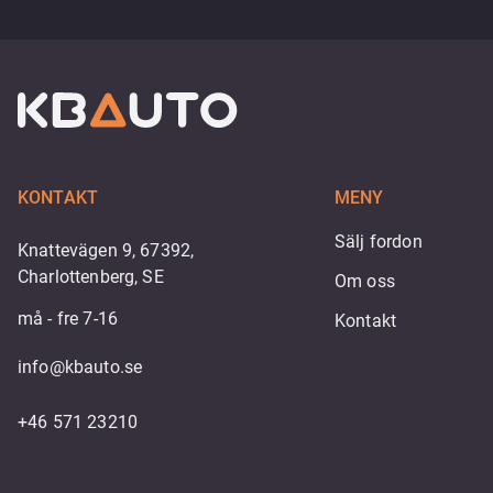
KONTAKT
MENY
Sälj fordon
Knattevägen 9, 67392,
Charlottenberg, SE
Om oss
må - fre 7-16
Kontakt
info@kbauto.se
+46 571 23210