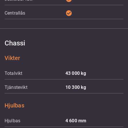
check_circle
Centrallås
Chassi
Vikter
Totalvikt
43 000
kg
Tjänstevikt
10 300
kg
Hjulbas
Hjulbas
4 600
mm