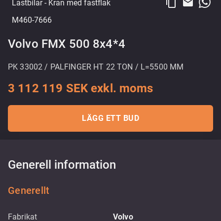
content_copy
email
Lastbilar
- Kran med fastflak
M460-7666
Volvo FMX 500 8x4*4
PK 33002 / PALFINGER HT 22 TON / L=5500 MM
3 112 119 SEK exkl. moms
LÄGG ETT BUD
Generell information
Generellt
Fabrikat
Volvo