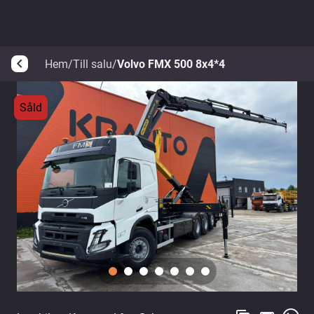
Hem
/
Till salu
/
Volvo FMX 500 8x4*4
arrow_back_ios
Såld