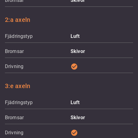
Bromsar
Skivor
2:a axeln
Fjädringstyp
Luft
Bromsar
Skivor
check_circle
Drivning
3:e axeln
Fjädringstyp
Luft
Bromsar
Skivor
check_circle
Drivning